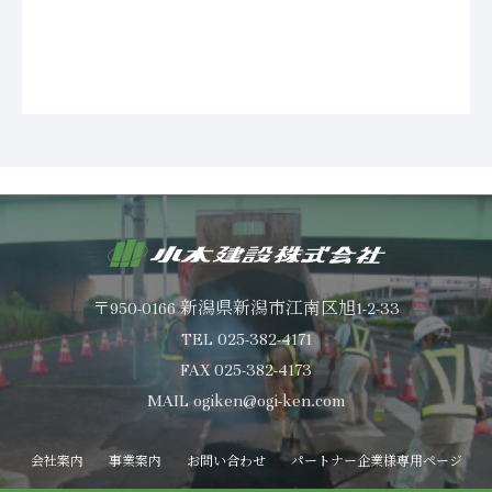
会社案内
会社を知る
事業案内
仕事を知る
お問い合わせ
パートナー企業様専用ページ
〒950-0166 新潟県新潟市江南区旭1-2-33
会社案内
事業案内
お問い合わせ
パートナー企業様専用ページ
TEL 025-382-4171
FAX 025-382-4173
MAIL ogiken@ogi-ken.com
会社案内
事業案内
お問い合わせ
パートナー企業様専用ページ