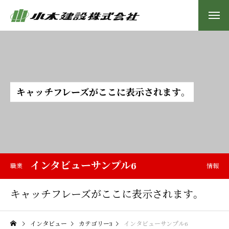
キ
ャ
ッ
チ
フ
レ
ー
ズ
が
こ
こ
に
表
示
さ
れ
ま
す
。
インタビューサンプル6
職業
情報
キャッチフレーズがここに表示されます。
インタビュー
カテゴリー3
インタビューサンプル6